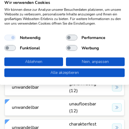
Wir verwenden Cookies
unbeirrbar
unwandelbar
(10)
Wir können diese zur Analyse unserer Besucherdaten platzieren, um unsere
Webseite zu verbessern, personalisierte Inhalte anzuzeigen und Ihnen ein
großartiges Webseiten-Erlebnis zu bieten. Für weitere Informationen zu den
gemaechlich
von uns verwendeten Cookies öffnen Sie die Einstellungen.
unwandelbar
(11)
Notwendig
Performance
kaltbluetig
unwandelbar
Funktional
Werbung
(11)
Ablehnen
Nein, anpassen
ausgeglichen
unwandelbar
(12)
Alle akzeptieren
gleichmuetig
unwandelbar
(12)
unaufloesbar
unwandelbar
(12)
charakterfest
unwandelbar