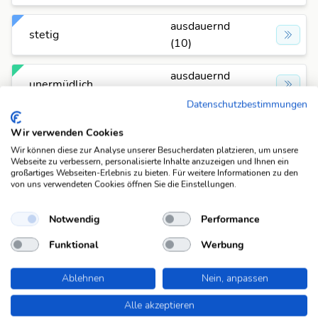
ausdauernd
stetig
(10)
ausdauernd
unermüdlich
(10)
Datenschutzbestimmungen
ausdauernd
Wir verwenden Cookies
unerschütterlich
(10)
Wir können diese zur Analyse unserer Besucherdaten platzieren, um unsere
Webseite zu verbessern, personalisierte Inhalte anzuzeigen und Ihnen ein
großartiges Webseiten-Erlebnis zu bieten. Für weitere Informationen zu den
ausdauernd
unverdrossen
von uns verwendeten Cookies öffnen Sie die Einstellungen.
(10)
Notwendig
Performance
ausdauernd
unwandelbar
(10)
Funktional
Werbung
ausdauernd
Ablehnen
Nein, anpassen
widerstandsfähig
(10)
Alle akzeptieren