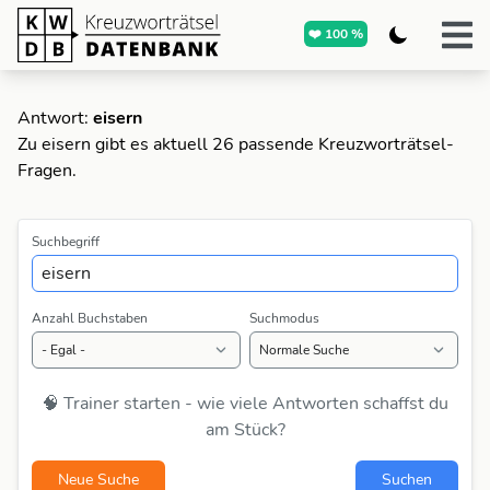
❤️ 100 %
Antwort:
eisern
Zu eisern gibt es aktuell 26 passende Kreuzworträtsel-
Fragen.
Suchbegriff
Anzahl Buchstaben
Suchmodus
🧠 Trainer starten - wie viele Antworten schaffst du
am Stück?
Neue Suche
Suchen