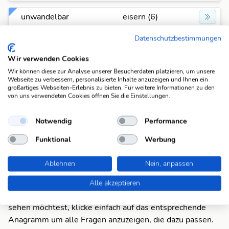
unwandelbar
eisern (6)
Datenschutzbestimmungen
widerstandsfähig
eisern (6)
Wir verwenden Cookies
zäh, unbeirrbar
eisern (6)
Wir können diese zur Analyse unserer Besucherdaten platzieren, um unsere
Webseite zu verbessern, personalisierte Inhalte anzuzeigen und Ihnen ein
großartiges Webseiten-Erlebnis zu bieten. Für weitere Informationen zu den
von uns verwendeten Cookies öffnen Sie die Einstellungen.
Notwendig
Performance
Funktional
Werbung
Anagramme
Ablehnen
Nein, anpassen
Für die Antwort "eisern" gibt es aktuell 13 Anagramme
in der Datenbank. Pro Anagramm zeigen wir dir eine
Alle akzeptieren
passende Beispiel-Lösung an. Wenn du alle Lösungen
sehen möchtest, klicke einfach auf das entsprechende
Anagramm um alle Fragen anzuzeigen, die dazu passen.