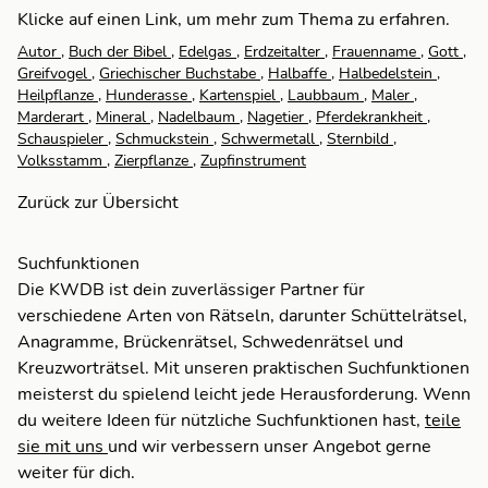
Klicke auf einen Link, um mehr zum Thema zu erfahren.
Autor
,
Buch der Bibel
,
Edelgas
,
Erdzeitalter
,
Frauenname
,
Gott
,
Greifvogel
,
Griechischer Buchstabe
,
Halbaffe
,
Halbedelstein
,
Heilpflanze
,
Hunderasse
,
Kartenspiel
,
Laubbaum
,
Maler
,
Marderart
,
Mineral
,
Nadelbaum
,
Nagetier
,
Pferdekrankheit
,
Schauspieler
,
Schmuckstein
,
Schwermetall
,
Sternbild
,
Volksstamm
,
Zierpflanze
,
Zupfinstrument
Zurück zur Übersicht
Suchfunktionen
Die KWDB ist dein zuverlässiger Partner für
verschiedene Arten von Rätseln, darunter Schüttelrätsel,
Anagramme, Brückenrätsel, Schwedenrätsel und
Kreuzworträtsel. Mit unseren praktischen Suchfunktionen
meisterst du spielend leicht jede Herausforderung. Wenn
du weitere Ideen für nützliche Suchfunktionen hast,
teile
sie mit uns
und wir verbessern unser Angebot gerne
weiter für dich.