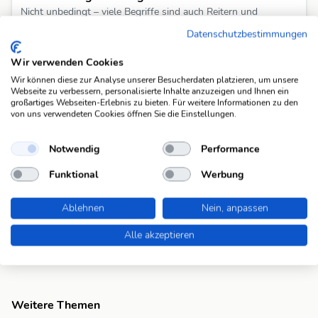
Nicht unbedingt – viele Begriffe sind auch Reitern und
Tierfreunden bekannt.
Datenschutzbestimmungen
Gibt es Überschneidungen mit Krankheiten anderer
Wir verwenden Cookies
Tiere?
Wir können diese zur Analyse unserer Besucherdaten platzieren, um unsere
Teilweise – Kolik oder Durchfall sind allgemein bekannte
Webseite zu verbessern, personalisierte Inhalte anzuzeigen und Ihnen ein
großartiges Webseiten-Erlebnis zu bieten. Für weitere Informationen zu den
Tierkrankheiten.
von uns verwendeten Cookies öffnen Sie die Einstellungen.
Taucht das Thema oft in Rätseln auf?
Notwendig
Performance
Ja – besonders in thematischen Rätseln oder bei Tierfragen mit
Bezug zur Landwirtschaft.
Funktional
Werbung
Ablehnen
Nein, anpassen
Alle akzeptieren
Weitere Themen