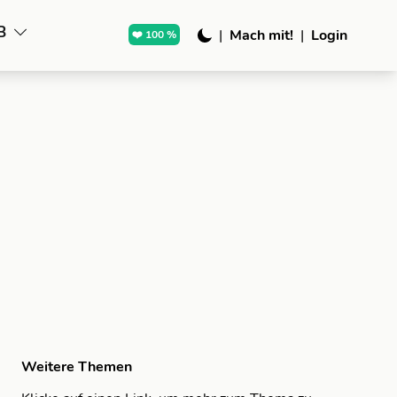
B
|
Mach mit!
|
Login
❤️ 100 %
Weitere Themen