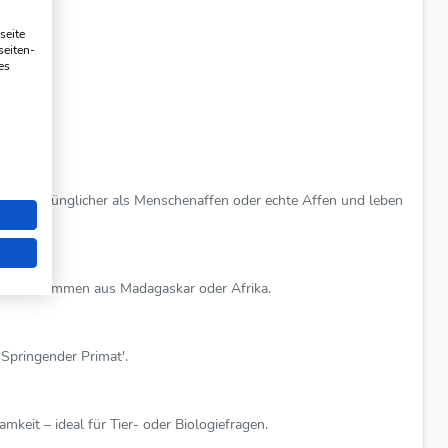
seite
seiten-
es
 als ursprünglicher als Menschenaffen oder echte Affen und leben
or?
e davon stammen aus Madagaskar oder Afrika.
 'Springender Primat'.
eit – ideal für Tier- oder Biologiefragen.