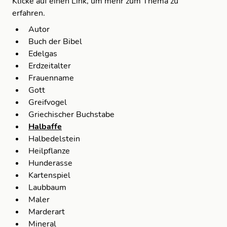
Klicke auf einen Link, um mehr zum Thema zu
erfahren.
Autor
Buch der Bibel
Edelgas
Erdzeitalter
Frauenname
Gott
Greifvogel
Griechischer Buchstabe
Halbaffe
Halbedelstein
Heilpflanze
Hunderasse
Kartenspiel
Laubbaum
Maler
Marderart
Mineral