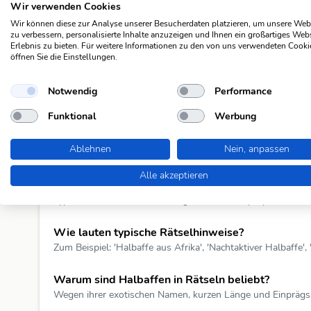
Wir verwenden Cookies
Wir können diese zur Analyse unserer Besucherdaten platzieren, um unsere Web
zu verbessern, personalisierte Inhalte anzuzeigen und Ihnen ein großartiges Web
Alle Lösungen zu „Halbaffe“ anzeigen
Erlebnis zu bieten. Für weitere Informationen zu den von uns verwendeten Cooki
öffnen Sie die Einstellungen.
Notwendig
Performance
Fragen & Antworten
Funktional
Werbung
Was genau ist ein Halbaffe?
Halbaffen sind eine Untergruppe der Primaten – sie gelten
Ablehnen
Nein, anpassen
vor allem auf Madagaskar und in Südostasien.
Alle akzeptieren
Welche Halbaffen kommen in Kreuzworträtseln v
Typisch sind Lemur, Lori, Galago, Indri und Ayeaye – viel
Wie lauten typische Rätselhinweise?
Zum Beispiel: 'Halbaffe aus Afrika', 'Nachtaktiver Halbaffe',
Warum sind Halbaffen in Rätseln beliebt?
Wegen ihrer exotischen Namen, kurzen Länge und Einprägsamk