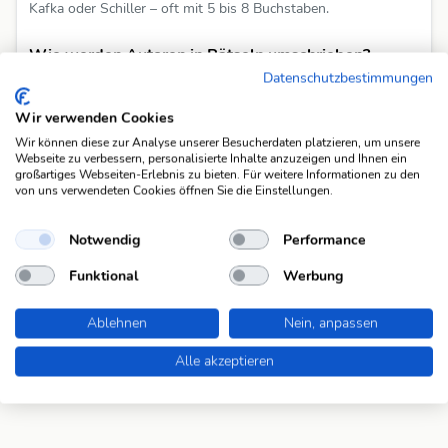
Kafka oder Schiller – oft mit 5 bis 8 Buchstaben.
Wie werden Autoren in Rätseln umschrieben?
Häufige Umschreibungen sind 'deutscher Dichter', 'Autor von
Datenschutzbestimmungen
Faust' oder 'Theaterautor.
Wir verwenden Cookies
Gibt es auch internationale Autoren?
Wir können diese zur Analyse unserer Besucherdaten platzieren, um unsere
Webseite zu verbessern, personalisierte Inhalte anzuzeigen und Ihnen ein
Ja, Namen wie Ibsen, Poe oder Orwell tauchen ebenfalls auf –
großartiges Webseiten-Erlebnis zu bieten. Für weitere Informationen zu den
besonders wenn sie sprachlich eingedeutscht sind.
von uns verwendeten Cookies öffnen Sie die Einstellungen.
Warum sind Autorennamen so beliebt im
Notwendig
Performance
Schwedenrätsel?
Funktional
Werbung
Weil sie häufig bekannt, prägnant und klar zuzuordnen sind –
ideal für kurze Felder im Rätselgitter.
Ablehnen
Nein, anpassen
Alle akzeptieren