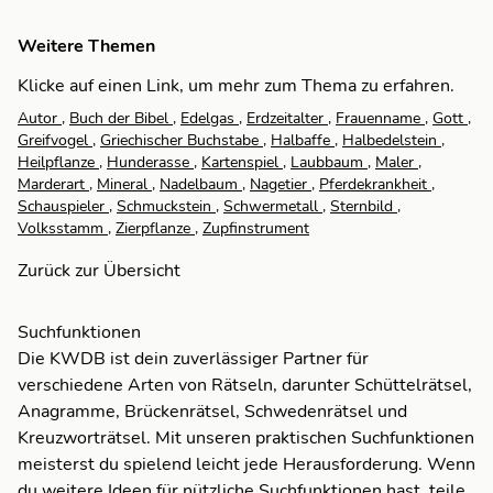
Weitere Themen
Klicke auf einen Link, um mehr zum Thema zu erfahren.
Autor
,
Buch der Bibel
,
Edelgas
,
Erdzeitalter
,
Frauenname
,
Gott
,
Greifvogel
,
Griechischer Buchstabe
,
Halbaffe
,
Halbedelstein
,
Heilpflanze
,
Hunderasse
,
Kartenspiel
,
Laubbaum
,
Maler
,
Marderart
,
Mineral
,
Nadelbaum
,
Nagetier
,
Pferdekrankheit
,
Schauspieler
,
Schmuckstein
,
Schwermetall
,
Sternbild
,
Volksstamm
,
Zierpflanze
,
Zupfinstrument
Zurück zur Übersicht
Suchfunktionen
Die KWDB ist dein zuverlässiger Partner für
verschiedene Arten von Rätseln, darunter Schüttelrätsel,
Anagramme, Brückenrätsel, Schwedenrätsel und
Kreuzworträtsel. Mit unseren praktischen Suchfunktionen
meisterst du spielend leicht jede Herausforderung. Wenn
du weitere Ideen für nützliche Suchfunktionen hast,
teile