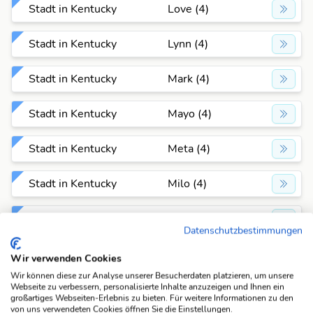
Stadt in Kentucky
Love (4)
Stadt in Kentucky
Lynn (4)
Stadt in Kentucky
Mark (4)
Stadt in Kentucky
Mayo (4)
Stadt in Kentucky
Meta (4)
Stadt in Kentucky
Milo (4)
Stadt in Kentucky
Mina (4)
Datenschutzbestimmungen
Stadt in Kentucky
Nebo (4)
Wir verwenden Cookies
Wir können diese zur Analyse unserer Besucherdaten platzieren, um unsere
Stadt in Kentucky
Olga (4)
Webseite zu verbessern, personalisierte Inhalte anzuzeigen und Ihnen ein
großartiges Webseiten-Erlebnis zu bieten. Für weitere Informationen zu den
von uns verwendeten Cookies öffnen Sie die Einstellungen.