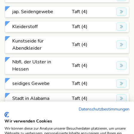
jap. Seidengewebe
Taft (4)
Kleiderstoff
Taft (4)
Kunstseide für
Taft (4)
Abendkleider
Nbfl. der Ulster in
Taft (4)
Hessen
seidiges Gewebe
Taft (4)
Stadt in Alabama
Taft (4)
Datenschutzbestimmungen
Stadt in Florida
Taft (4)
Wir verwenden Cookies
Stadt in Kalifornien
Taft (4)
Wir können diese zur Analyse unserer Besucherdaten platzieren, um unsere
Webseite zu verbessern, personalisierte Inhalte anzuzeigen und Ihnen ein