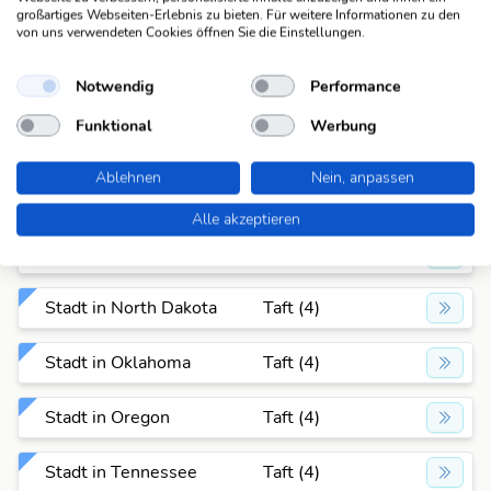
großartiges Webseiten-Erlebnis zu bieten. Für weitere Informationen zu den
Stadt in Kentucky
Taft (4)
von uns verwendeten Cookies öffnen Sie die Einstellungen.
Notwendig
Performance
Stadt in Louisiana
Taft (4)
Funktional
Werbung
Stadt in Minnesota
Taft (4)
Ablehnen
Nein, anpassen
Stadt in Mississippi
Taft (4)
Alle akzeptieren
Stadt in Montana
Taft (4)
Stadt in North Dakota
Taft (4)
Stadt in Oklahoma
Taft (4)
Stadt in Oregon
Taft (4)
Stadt in Tennessee
Taft (4)