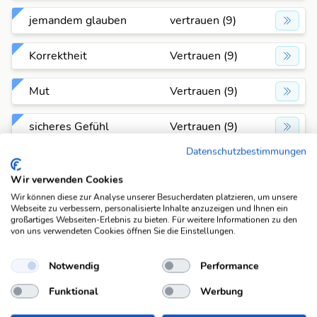
jemandem glauben
vertrauen (9)
Korrektheit
Vertrauen (9)
Mut
Vertrauen (9)
sicheres Gefühl
Vertrauen (9)
Datenschutzbestimmungen
Traute
Vertrauen (9)
Wir verwenden Cookies
TV-Drama mit H.
Wir können diese zur Analyse unserer Besucherdaten platzieren, um unsere
Webseite zu verbessern, personalisierte Inhalte anzuzeigen und Ihnen ein
Deutschmann, Blindes
Vertrauen (9)
großartiges Webseiten-Erlebnis zu bieten. Für weitere Informationen zu den
...
von uns verwendeten Cookies öffnen Sie die Einstellungen.
über die Zukunft
Notwendig
Performance
vertrauen (9)
spekulieren
Funktional
Werbung
Zutrauen
Vertrauen (9)