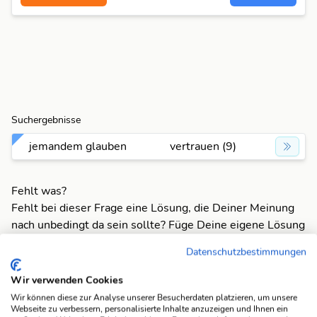
Suchergebnisse
jemandem glauben
vertrauen (9)
Fehlt was?
Fehlt bei dieser Frage eine Lösung, die Deiner Meinung
nach unbedingt da sein sollte? Füge Deine eigene Lösung
hinzu und bereichere unsere Datenbank!
Datenschutzbestimmungen
Mach mit und registriere dich!
oder melde dich an
Wir verwenden Cookies
Wir können diese zur Analyse unserer Besucherdaten platzieren, um unsere
Webseite zu verbessern, personalisierte Inhalte anzuzeigen und Ihnen ein
Suchfunktionen