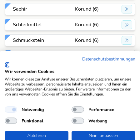
Saphir
Korund (6)
Schleifmittel
Korund (6)
Schmuckstein
Korund (6)
sehr hartes Mineral
Korund (6)
Datenschutzbestimmungen
Wir verwenden Cookies
Anagramme
Wir können diese zur Analyse unserer Besucherdaten platzieren, um unsere
Für die Antwort "Korund" gibt es aktuell ein Anagramm
Webseite zu verbessern, personalisierte Inhalte anzuzeigen und Ihnen ein
großartiges Webseiten-Erlebnis zu bieten. Für weitere Informationen zu den
in der Datenbank. Pro Anagramm zeigen wir dir eine
von uns verwendeten Cookies öffnen Sie die Einstellungen.
passende Beispiel-Lösung an. Wenn du alle Lösungen
sehen möchtest, klicke einfach auf das entsprechende
Notwendig
Performance
Anagramm um alle Fragen anzuzeigen, die dazu passen.
Funktional
Werbung
KORDUN
- Gebiet in Kroatien
Ablehnen
Nein, anpassen