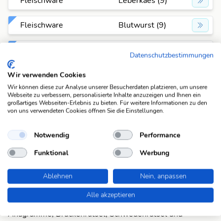
Fleischware
Leberkaes (9)
Fleischware
Blutwurst (9)
Fleischware
Presskopf (9)
Datenschutzbestimmungen
Fleischware
Hacksteak (9)
Wir verwenden Cookies
Wir können diese zur Analyse unserer Besucherdaten platzieren, um unsere
Webseite zu verbessern, personalisierte Inhalte anzuzeigen und Ihnen ein
Bockwurst
Fleischware
großartiges Webseiten-Erlebnis zu bieten. Für weitere Informationen zu den
(9)
von uns verwendeten Cookies öffnen Sie die Einstellungen.
geräucherte
Mettwurst
Notwendig
Performance
Fleischware
(9)
Funktional
Werbung
Ablehnen
Nein, anpassen
Suchfunktionen
Die KWDB ist dein zuverlässiger Partner für
Alle akzeptieren
verschiedene Arten von Rätseln, darunter Schüttelrätsel,
Anagramme, Brückenrätsel, Schwedenrätsel und