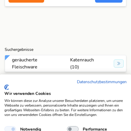
Suchergebnisse
geräucherte
Katenrauch
Fleischware
(10)
Datenschutzbestimmungen
Suchfunktionen
Die KWDB ist dein zuverlässiger Partner für
Wir verwenden Cookies
verschiedene Arten von Rätseln, darunter Schüttelrätsel,
Wir können diese zur Analyse unserer Besucherdaten platzieren, um unsere
Anagramme, Brückenrätsel, Schwedenrätsel und
Webseite zu verbessern, personalisierte Inhalte anzuzeigen und Ihnen ein
großartiges Webseiten-Erlebnis zu bieten. Für weitere Informationen zu den
Kreuzworträtsel. Mit unseren praktischen Suchfunktionen
von uns verwendeten Cookies öffnen Sie die Einstellungen.
meisterst du spielend leicht jede Herausforderung. Wenn
du weitere Ideen für nützliche Suchfunktionen hast,
teile
Notwendig
Performance