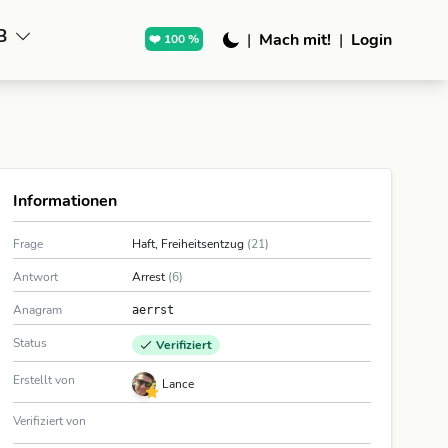
B
|
Mach mit!
|
Login
❤️ 100 %
Informationen
Frage
Haft, Freiheitsentzug
(21)
Antwort
Arrest
(6)
Anagram
aerrst
Status
Verifiziert
Erstellt von
Lance
Verifiziert von