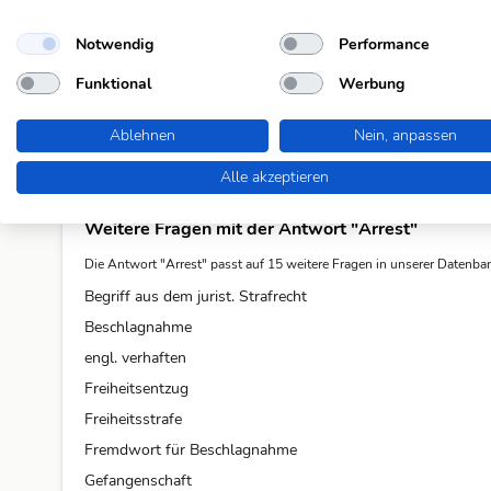
Noch keine Kommentare. Sei der Erste!
Notwendig
Performance
Kommentar schreiben
Funktional
Werbung
Du musst eingeloggt sein um zu kommentieren.
Ablehnen
Nein, anpassen
Alle akzeptieren
Weitere Fragen mit der Antwort "Arrest"
Die Antwort "Arrest" passt auf 15 weitere Fragen in unserer Datenba
Begriff aus dem jurist. Strafrecht
Beschlagnahme
engl. verhaften
Freiheitsentzug
Freiheitsstrafe
Fremdwort für Beschlagnahme
Gefangenschaft