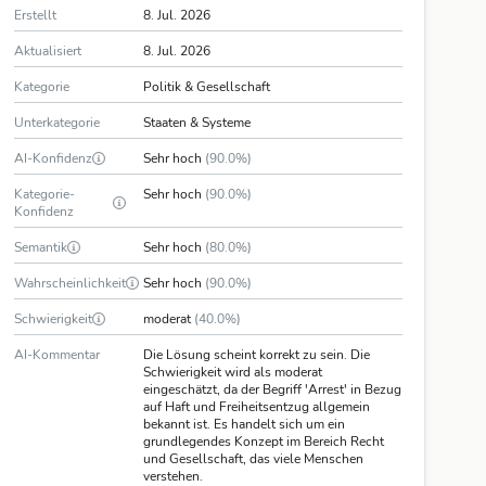
Erstellt
8. Jul. 2026
Aktualisiert
8. Jul. 2026
Kategorie
Politik & Gesellschaft
Unterkategorie
Staaten & Systeme
AI-Konfidenz
Sehr hoch
(90.0%)
Kategorie-
Sehr hoch
(90.0%)
Konfidenz
Semantik
Sehr hoch
(80.0%)
Wahrscheinlichkeit
Sehr hoch
(90.0%)
Schwierigkeit
moderat
(40.0%)
AI-Kommentar
Die Lösung scheint korrekt zu sein. Die
Schwierigkeit wird als moderat
eingeschätzt, da der Begriff 'Arrest' in Bezug
auf Haft und Freiheitsentzug allgemein
bekannt ist. Es handelt sich um ein
grundlegendes Konzept im Bereich Recht
und Gesellschaft, das viele Menschen
verstehen.