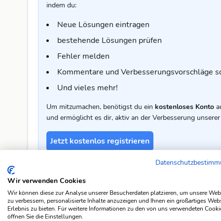
indem du:
Neue Lösungen eintragen
bestehende Lösungen prüfen
Fehler melden
Kommentare und Verbesserungsvorschläge s
Und vieles mehr!
Um mitzumachen, benötigst du ein
kostenloses Konto
a
und ermöglicht es dir, aktiv an der Verbesserung unser
Jetzt kostenlos registrieren
Datenschutzbestim
Kommentar zur Lösung
Wir verwenden Cookies
Wir können diese zur Analyse unserer Besucherdaten platzieren, um unsere Web
🤔 Diese Lösung passt für dich nicht ganz? Oder du hast 
zu verbessern, personalisierte Inhalte anzuzeigen und Ihnen ein großartiges Web
freut sich über dein Feedback.
Erlebnis zu bieten. Für weitere Informationen zu den von uns verwendeten Cooki
öffnen Sie die Einstellungen.