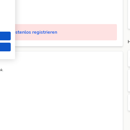
Jetzt kostenlos registrieren
H
nk.