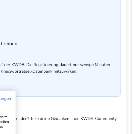
chreiben
uf der KWDB. Die Registrierung dauert nur wenige Minuten
er Kreuzworträtsel-Datenbank mitzuwirken.
mungen
seite
eine bessere Idee? Teile deine Gedanken – die KWDB-Community
seiten-
es