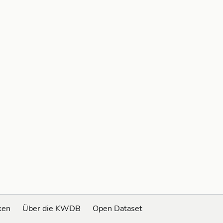
ken
Über die KWDB
Open Dataset