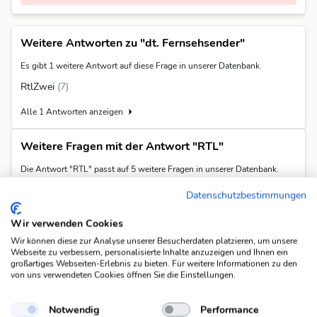
Weitere Antworten zu "dt. Fernsehsender"
Es gibt 1 weitere Antwort auf diese Frage in unserer Datenbank.
RtlZwei
(7)
Alle 1 Antworten anzeigen
Weitere Fragen mit der Antwort "RTL"
Die Antwort "RTL" passt auf 5 weitere Fragen in unserer Datenbank.
Abk. privater dt. TV-Sender
Datenschutzbestimmungen
Abk. Return Temperature Limiter
Wir verwenden Cookies
Abk. Riesentorlauf
Wir können diese zur Analyse unserer Besucherdaten platzieren, um unsere
dt. privater Fernsehsender
Webseite zu verbessern, personalisierte Inhalte anzuzeigen und Ihnen ein
großartiges Webseiten-Erlebnis zu bieten. Für weitere Informationen zu den
privater TV-Sender (Abk.)
von uns verwendeten Cookies öffnen Sie die Einstellungen.
Alle 5 Fragen anzeigen
Notwendig
Performance