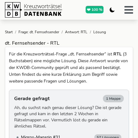
❤️ 100 %
Start
/
Frage: dt. Fernsehsender
/
Antwort: RTL
/
Lösung
dt. Fernsehsender - RTL
Für die Kreuzworträtsel-Frage „dt. Fernsehsender“ ist
RTL
(3
Buchstaben) eine mögliche Lösung. Diese Antwort wurde von
der KWDB-Community geprüft und als passend bestätigt.
Unten findest du eine kurze Erklärung zum Begriff sowie
weitere passende Fragen und Lösungen.
Gerade gefragt
1 Mappe
Ah, du suchst nach genau dieser Lösung? Die ist gerade
gefragt und kam in den letzten 2 Wochen in
Rätselmappen vor. Vermutlich löst du gerade ein
ähnliches Rätsel.
Migros-Magazin #31
57 Lösungen