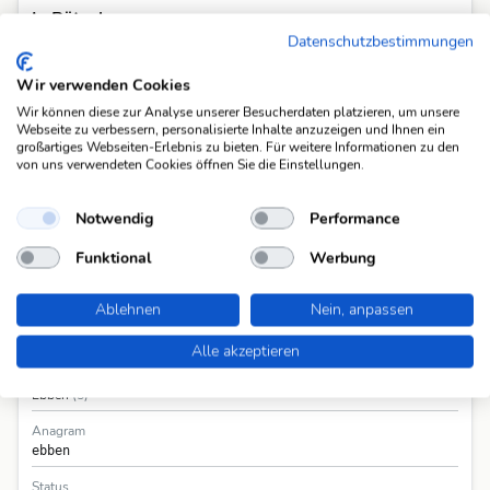
In Rätselmappen
Datenschutzbestimmungen
Diese Lösung ist bereits in folgenden Rätselmappen vorgekommen.
Wir verwenden Cookies
Migros-Magazin KW 22
(abgeschlossen)
Wir können diese zur Analyse unserer Besucherdaten platzieren, um unsere
Webseite zu verbessern, personalisierte Inhalte anzuzeigen und Ihnen ein
großartiges Webseiten-Erlebnis zu bieten. Für weitere Informationen zu den
von uns verwendeten Cookies öffnen Sie die Einstellungen.
Notwendig
Performance
Funktional
Werbung
Informationen
Ablehnen
Nein, anpassen
Frage
eine der Gezeiten (Mz.)
(23)
Alle akzeptieren
Antwort
Ebben
(5)
Anagram
ebben
Status