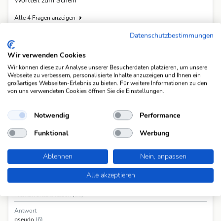
Wortteil zum Schein
Alle 4 Fragen anzeigen
Datenschutzbestimmungen
In Rätselmappen
Wir verwenden Cookies
Diese Lösung ist bereits in folgenden Rätselmappen vorgekommen.
Wir können diese zur Analyse unserer Besucherdaten platzieren, um unsere
Webseite zu verbessern, personalisierte Inhalte anzuzeigen und Ihnen ein
Migros-Magazin KW 21
(abgeschlossen)
großartiges Webseiten-Erlebnis zu bieten. Für weitere Informationen zu den
von uns verwendeten Cookies öffnen Sie die Einstellungen.
Notwendig
Performance
Funktional
Werbung
Ablehnen
Nein, anpassen
Informationen
Alle akzeptieren
Frage
Fremdwortteil: falsch
(21)
Antwort
pseudo
(6)