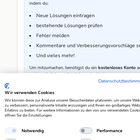
indem du:
Neue Lösungen eintragen
bestehende Lösungen prüfen
Fehler melden
Kommentare und Verbesserungsvorschläge s
Und vieles mehr!
Um mitzumachen, benötigst du ein
kostenloses Konto
a
und ermöglicht es dir, aktiv an der Verbesserung unser
Datenschutzbestim
Jetzt kostenlos registrieren
Wir verwenden Cookies
Wir können diese zur Analyse unserer Besucherdaten platzieren, um unsere Web
zu verbessern, personalisierte Inhalte anzuzeigen und Ihnen ein großartiges Web
Erlebnis zu bieten. Für weitere Informationen zu den von uns verwendeten Cooki
Kommentar zur Lösung
öffnen Sie die Einstellungen.
🤔 Diese Lösung passt für dich nicht ganz? Oder du hast 
freut sich über dein Feedback.
Notwendig
Performance