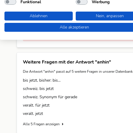
Funktional
Werbung
Noch keine Kommentare. Sei der Erste!
Ablehnen
Nein, anpassen
Kommentar schreiben
Alle akzeptieren
Du musst eingeloggt sein um zu kommentieren.
Weitere Fragen mit der Antwort "anhin"
Die Antwort "anhin" passt auf 5 weitere Fragen in unserer Datenbank
bis jetzt, bisher: bis...
schweiz. bis jetzt
schweiz. Synonym für gerade
veralt. für jetzt
veralt. jetzt
Alle 5 Fragen anzeigen