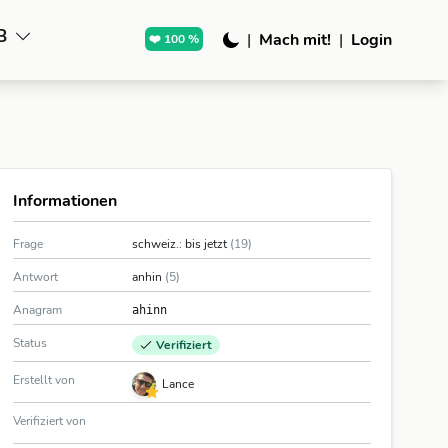
B
|
Mach mit!
|
Login
❤️ 100 %
Informationen
Frage
schweiz.: bis jetzt
(19)
Antwort
anhin
(5)
Anagram
ahinn
Status
Verifiziert
Erstellt von
Lance
Verifiziert von