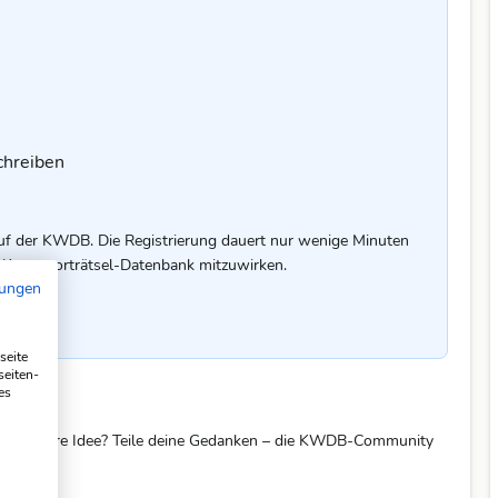
chreiben
uf der KWDB. Die Registrierung dauert nur wenige Minuten
er Kreuzworträtsel-Datenbank mitzuwirken.
mungen
seite
seiten-
es
eine bessere Idee? Teile deine Gedanken – die KWDB-Community