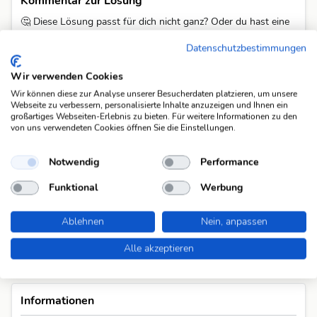
Kommentar zur Lösung
🤔 Diese Lösung passt für dich nicht ganz? Oder du hast eine
bessere Idee? Teile deine Gedanken – die KWDB-Community
Datenschutzbestimmungen
freut sich über dein Feedback.
Wir verwenden Cookies
Noch keine Kommentare. Sei der Erste!
Wir können diese zur Analyse unserer Besucherdaten platzieren, um unsere
Webseite zu verbessern, personalisierte Inhalte anzuzeigen und Ihnen ein
Kommentar schreiben
großartiges Webseiten-Erlebnis zu bieten. Für weitere Informationen zu den
von uns verwendeten Cookies öffnen Sie die Einstellungen.
Du musst eingeloggt sein um zu kommentieren.
Notwendig
Performance
Jetzt kostenlos registrieren
Funktional
Werbung
Ablehnen
Nein, anpassen
Alle akzeptieren
Informationen