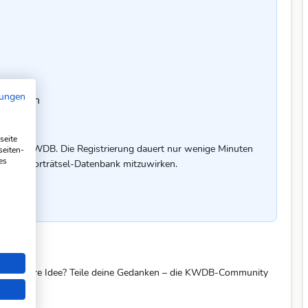
mungen
chreiben
seite
uf der KWDB. Die Registrierung dauert nur wenige Minuten
seiten-
es
er Kreuzworträtsel-Datenbank mitzuwirken.
eine bessere Idee? Teile deine Gedanken – die KWDB-Community