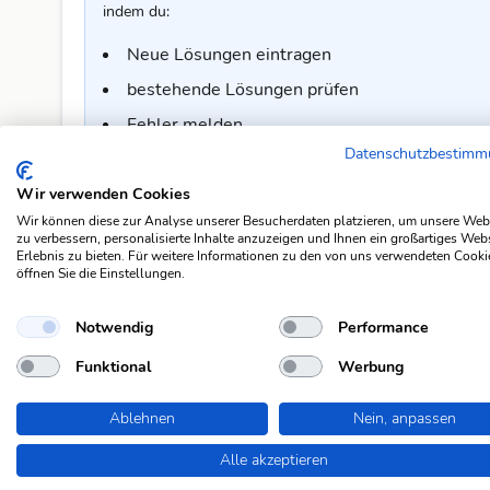
indem du:
Neue Lösungen eintragen
bestehende Lösungen prüfen
Fehler melden
Datenschutzbestim
Kommentare und Verbesserungsvorschläge s
Und vieles mehr!
Wir verwenden Cookies
Wir können diese zur Analyse unserer Besucherdaten platzieren, um unsere Web
Um mitzumachen, benötigst du ein
kostenloses Konto
a
zu verbessern, personalisierte Inhalte anzuzeigen und Ihnen ein großartiges Web
Erlebnis zu bieten. Für weitere Informationen zu den von uns verwendeten Cooki
und ermöglicht es dir, aktiv an der Verbesserung unser
öffnen Sie die Einstellungen.
Jetzt kostenlos registrieren
Notwendig
Performance
Funktional
Werbung
Kommentar zur Lösung
Ablehnen
Nein, anpassen
🤔 Diese Lösung passt für dich nicht ganz? Oder du hast 
freut sich über dein Feedback.
Alle akzeptieren