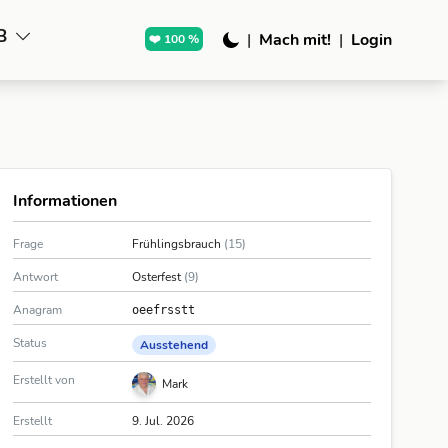
B
|
Mach mit!
|
Login
❤️ 100 %
Informationen
Frage
Frühlingsbrauch
(15)
Antwort
Osterfest
(9)
Anagram
oeefrsstt
Status
Ausstehend
Erstellt von
Mark
Erstellt
9. Jul. 2026