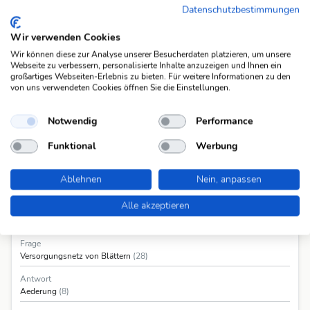
Datenschutzbestimmungen
Weitere Fragen mit der Antwort "Aederung"
Wir verwenden Cookies
Die Antwort "Aederung" passt auf 1 weitere Frage in unserer Datenbank.
Wir können diese zur Analyse unserer Besucherdaten platzieren, um unsere
Webseite zu verbessern, personalisierte Inhalte anzuzeigen und Ihnen ein
Blattvervatur
großartiges Webseiten-Erlebnis zu bieten. Für weitere Informationen zu den
von uns verwendeten Cookies öffnen Sie die Einstellungen.
Alle 1 Fragen anzeigen
Notwendig
Performance
Funktional
Werbung
Ablehnen
Nein, anpassen
Alle akzeptieren
Informationen
Frage
Versorgungsnetz von Blättern
(28)
Antwort
Aederung
(8)