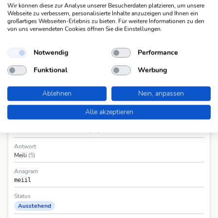
schweiz. Whistleblower, Christoph 1968-
Wir können diese zur Analyse unserer Besucherdaten platzieren, um unsere
Webseite zu verbessern, personalisierte Inhalte anzuzeigen und Ihnen ein
Alle 4 Fragen anzeigen
großartiges Webseiten-Erlebnis zu bieten. Für weitere Informationen zu den
von uns verwendeten Cookies öffnen Sie die Einstellungen.
Notwendig
Performance
Funktional
Werbung
Ablehnen
Nein, anpassen
Informationen
Alle akzeptieren
Frage
eh. schweiz. Traktorenmarke
(27)
Antwort
Meili
(5)
Anagram
meiil
Status
Ausstehend