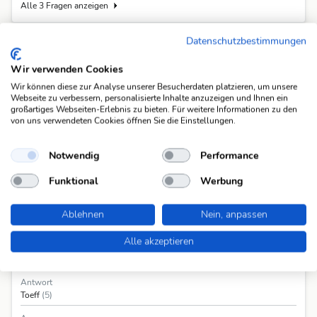
Alle 3 Fragen anzeigen
Datenschutzbestimmungen
In Rätselmappen
Wir verwenden Cookies
Diese Lösung ist bereits in folgenden Rätselmappen vorgekommen.
Wir können diese zur Analyse unserer Besucherdaten platzieren, um unsere
Weekend Kniffelrätsel (Coopzeitung Nr. 26)
(abgeschlossen)
Webseite zu verbessern, personalisierte Inhalte anzuzeigen und Ihnen ein
großartiges Webseiten-Erlebnis zu bieten. Für weitere Informationen zu den
von uns verwendeten Cookies öffnen Sie die Einstellungen.
Notwendig
Performance
Funktional
Werbung
Ablehnen
Nein, anpassen
Informationen
Alle akzeptieren
Frage
ugs.: Motorrad
(14)
Antwort
Toeff
(5)