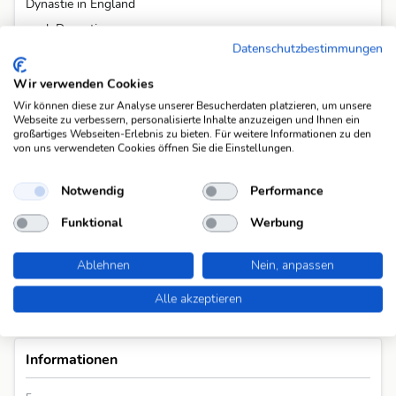
Dynastie in England
engl. Dynastie
Datenschutzbestimmungen
engl. Herrscherdynastie
engl. Stadt
Wir verwenden Cookies
europ. Stadt
Wir können diese zur Analyse unserer Besucherdaten platzieren, um unsere
Webseite zu verbessern, personalisierte Inhalte anzuzeigen und Ihnen ein
kanad. Stadt am Detroit River
großartiges Webseiten-Erlebnis zu bieten. Für weitere Informationen zu den
von uns verwendeten Cookies öffnen Sie die Einstellungen.
kanad. Stadt in der Provinz Ontario
kanad. Stadt in Ontario
Notwendig
Performance
Alle 25 Fragen anzeigen
Funktional
Werbung
Ablehnen
Nein, anpassen
Alle akzeptieren
Informationen