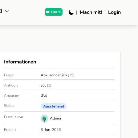
B
|
Mach mit!
|
Login
❤️ 100 %
Informationen
Frage
Abk. sonderlich
(15)
Antwort
sdl
(3)
Anagram
dls
Status
Ausstehend
Erstellt von
Albain
Erstellt
3. Jun. 2026