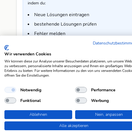
indem du:
Neue Lösungen eintragen
bestehende Lösungen prüfen
Fehler melden
Kommentare und Verbesserungsvorschläge s
Datenschutzbestim
Und vieles mehr!
Wir verwenden Cookies
Wir können diese zur Analyse unserer Besucherdaten platzieren, um unsere Web
Um mitzumachen, benötigst du ein
kostenloses Konto
a
zu verbessern, personalisierte Inhalte anzuzeigen und Ihnen ein großartiges Web
und ermöglicht es dir, aktiv an der Verbesserung unser
Erlebnis zu bieten. Für weitere Informationen zu den von uns verwendeten Cooki
öffnen Sie die Einstellungen.
Jetzt kostenlos registrieren
Notwendig
Performance
Funktional
Werbung
Kommentar zur Lösung
Ablehnen
Nein, anpassen
🤔 Diese Lösung passt für dich nicht ganz? Oder du hast 
freut sich über dein Feedback.
Alle akzeptieren