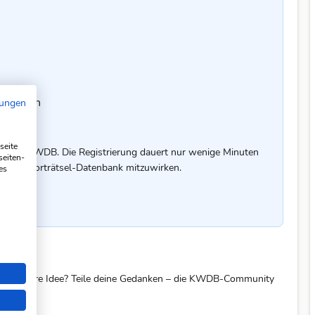
chreiben
mungen
seite
uf der KWDB. Die Registrierung dauert nur wenige Minuten
seiten-
er Kreuzworträtsel-Datenbank mitzuwirken.
es
eine bessere Idee? Teile deine Gedanken – die KWDB-Community