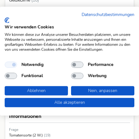
GelbeBirne
(10)
GoldenPlum
(10)
Datenschutzbestimmungen
GreenZebra
(10)
SanMarzano
(10)
Wir verwenden Cookies
Wir können diese zur Analyse unserer Besucherdaten platzieren, um unsere
CherryBlack
(11)
Webseite zu verbessern, personalisierte Inhalte anzuzeigen und Ihnen ein
schwarzeSara
(12)
großartiges Webseiten-Erlebnis zu bieten. Für weitere Informationen zu den
von uns verwendeten Cookies öffnen Sie die Einstellungen.
GoldeneKoenigin
(15)
Alle 10 Antworten anzeigen
Notwendig
Performance
Funktional
Werbung
Ablehnen
Nein, anpassen
Alle akzeptieren
Informationen
Frage
Tomatensorte (2 W.)
(19)