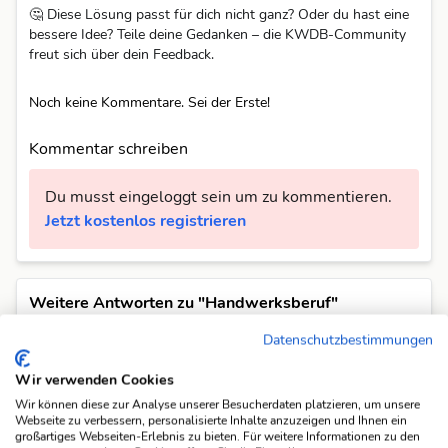
🤔 Diese Lösung passt für dich nicht ganz? Oder du hast eine
bessere Idee? Teile deine Gedanken – die KWDB-Community
freut sich über dein Feedback.
Noch keine Kommentare. Sei der Erste!
Kommentar schreiben
Du musst eingeloggt sein um zu kommentieren.
Jetzt kostenlos registrieren
Weitere Antworten zu "Handwerksberuf"
Es gibt 36 weitere Antworten auf diese Frage in unserer Datenbank.
Datenschutzbestimmungen
Glaser
(6)
Wir verwenden Cookies
Seiler
(6)
Wir können diese zur Analyse unserer Besucherdaten platzieren, um unsere
Baecker
(7)
Webseite zu verbessern, personalisierte Inhalte anzuzeigen und Ihnen ein
großartiges Webseiten-Erlebnis zu bieten. Für weitere Informationen zu den