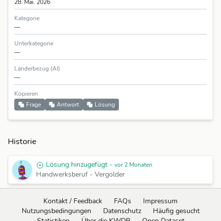
28. Mai. 2026
Kategorie
—
Unterkategorie
—
Länderbezug (AI)
—
Kopieren
Frage
Antwort
Lösung
Historie
Lösung hinzugefügt -
vor 2 Monaten
Handwerksberuf
-
Vergolder
Kontakt / Feedback
FAQs
Impressum
Nutzungsbedingungen
Datenschutz
Häufig gesucht
Statistiken
Über die KWDB
Open Dataset