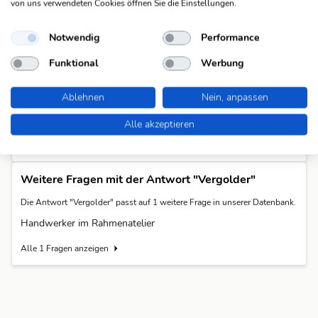
Sattler
(7)
von uns verwendeten Cookies öffnen Sie die Einstellungen.
Klempner
(8)
Notwendig
Performance
Tischler
(8)
Lackierer
(9)
Funktional
Werbung
Polsterer
(9)
Ablehnen
Nein, anpassen
Steinmetz
(9)
Taeschner
(9)
Alle akzeptieren
Alle 36 Antworten anzeigen
Weitere Fragen mit der Antwort "Vergolder"
Die Antwort "Vergolder" passt auf 1 weitere Frage in unserer Datenbank.
Handwerker im Rahmenatelier
Alle 1 Fragen anzeigen