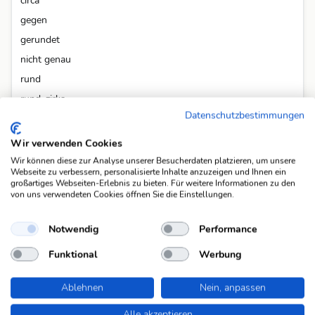
circa
gegen
gerundet
nicht genau
rund
rund, zirka
Datenschutzbestimmungen
schätzungsweise
Wir verwenden Cookies
Alle 14 Fragen anzeigen
Wir können diese zur Analyse unserer Besucherdaten platzieren, um unsere
Webseite zu verbessern, personalisierte Inhalte anzuzeigen und Ihnen ein
großartiges Webseiten-Erlebnis zu bieten. Für weitere Informationen zu den
In Rätselmappen
von uns verwendeten Cookies öffnen Sie die Einstellungen.
Diese Lösung ist bereits in folgenden Rätselmappen vorgekommen.
Notwendig
Performance
Coopzeitung Nr. 26
(abgeschlossen)
Funktional
Werbung
Ablehnen
Nein, anpassen
Alle akzeptieren