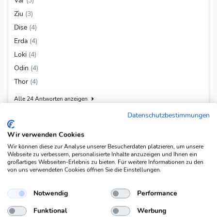
Var
(3)
Ziu
(3)
Dise
(4)
Erda
(4)
Loki
(4)
Odin
(4)
Thor
(4)
Alle 24 Antworten anzeigen
Datenschutzbestimmungen
Weitere Fragen mit der Antwort "Tyr"
Wir verwenden Cookies
Die Antwort "Tyr" passt auf 17 weitere Fragen in unserer Datenbank.
Wir können diese zur Analyse unserer Besucherdaten platzieren, um unsere
altgerman. Gott des Rechts
Webseite zu verbessern, personalisierte Inhalte anzuzeigen und Ihnen ein
großartiges Webseiten-Erlebnis zu bieten. Für weitere Informationen zu den
altgerman. Kriegsgott, skand. Name
von uns verwendeten Cookies öffnen Sie die Einstellungen.
altnord. Gott
german. Gott des Krieges
Notwendig
Performance
german. Sagengestalt
Funktional
Werbung