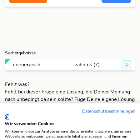
Suchergebnisse
unenergisch
zahnlos (7)
Fehlt was?
Fehlt bei dieser Frage eine Lösung, die Deiner Meinung
nach unbedingt da sein sollte? Füge Deine eigene Lösung
hinzu und bereichere unsere Datenbank!
Datenschutzbestimmungen
Mach mit und registriere dich!
oder melde dich an
Wir verwenden Cookies
Wir können diese zur Analyse unserer Besucherdaten platzieren, um unsere
Webseite zu verbessern, personalisierte Inhalte anzuzeigen und Ihnen ein
Suchfunktionen