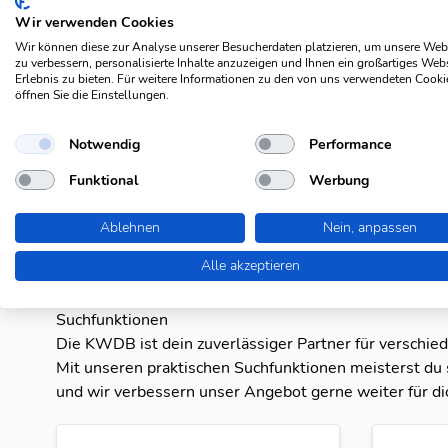
Wir verwenden Cookies
Wir können diese zur Analyse unserer Besucherdaten platzieren, um unsere Web
zu verbessern, personalisierte Inhalte anzuzeigen und Ihnen ein großartiges Web
Erlebnis zu bieten. Für weitere Informationen zu den von uns verwendeten Cooki
Suchergebnisse
öffnen Sie die Einstellungen.
ugs. schufften
Notwendig
Performance
Funktional
Werbung
Fehlt was?
Fehlt bei dieser Frage eine Lösung, die Deiner Meinu
Ablehnen
Nein, anpassen
Mach mit und registriere dich!
oder melde dich an
Alle akzeptieren
Suchfunktionen
Die KWDB ist dein zuverlässiger Partner für verschie
Mit unseren praktischen Suchfunktionen meisterst du 
und wir verbessern unser Angebot gerne weiter für di