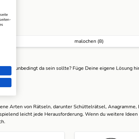
seite
seiten-
es
malochen (8)
ng nach unbedingt da sein sollte? Füge Deine eigene Lösung h
dene Arten von Rätseln, darunter Schüttelrätsel, Anagramme,
spielend leicht jede Herausforderung. Wenn du weitere Ideen 
ch.