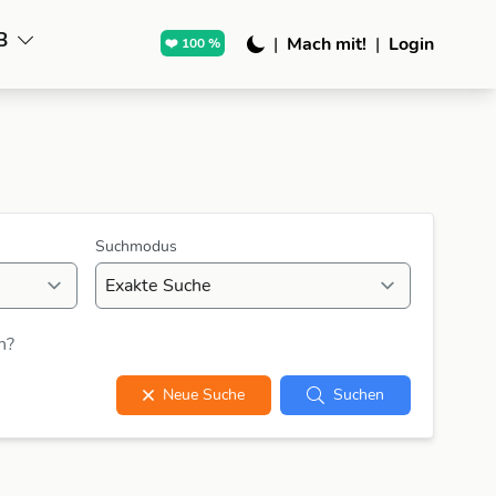
B
|
Mach mit!
|
Login
❤️ 100 %
Suchmodus
n?
Neue Suche
Suchen