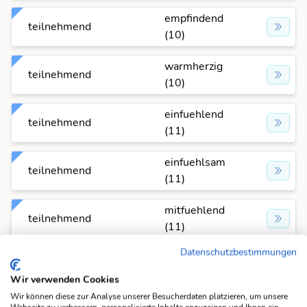
empfindend
teilnehmend
(10)
warmherzig
teilnehmend
(10)
einfuehlend
teilnehmend
(11)
einfuehlsam
teilnehmend
(11)
mitfuehlend
teilnehmend
(11)
Datenschutzbestimmungen
nachsichtig
teilnehmend
(11)
Wir verwenden Cookies
Wir können diese zur Analyse unserer Besucherdaten platzieren, um unsere
gefuehlsvoll