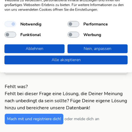
Webseite zu verbessern, personalisierte Inhalte anzuzeigen und Ihnen ein
teilnehmend
großartiges Webseiten-Erlebnis zu bieten. Für weitere Informationen zu den
(12)
von uns verwendeten Cookies öffnen Sie die Einstellungen.
zartfuehlend
teilnehmend
Notwendig
Performance
(12)
Funktional
Werbung
anteilnehmen
teilnehmend
d (13)
Ablehnen
Nein, anpassen
Alle akzeptieren
ruecksichtsvo
teilnehmend
ll (15)
Fehlt was?
Fehlt bei dieser Frage eine Lösung, die Deiner Meinung
nach unbedingt da sein sollte? Füge Deine eigene Lösung
hinzu und bereichere unsere Datenbank!
Mach mit und registriere dich!
oder melde dich an