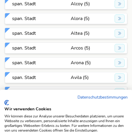
span. Stadt
Alcoy (5)
span. Stadt
Alora (5)
span. Stadt
Altea (5)
span. Stadt
Arcos (5)
span. Stadt
Arona (5)
span. Stadt
Avila (5)
span. Stadt
Baeza (5)
Datenschutzbestimmungen
span. Stadt
Bejar (5)
Wir verwenden Cookies
Wir können diese zur Analyse unserer Besucherdaten platzieren, um unsere
span. Stadt
Berga (5)
Webseite zu verbessern, personalisierte Inhalte anzuzeigen und Ihnen ein
großartiges Webseiten-Erlebnis zu bieten. Für weitere Informationen zu den
von uns verwendeten Cookies öffnen Sie die Einstellungen.