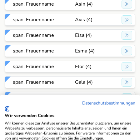
span. Frauenname
Asin (4)
span. Frauenname
Avis (4)
span. Frauenname
Elsa (4)
span. Frauenname
Esma (4)
span. Frauenname
Flor (4)
span. Frauenname
Gala (4)
span. Frauenname
Gema (4)
Datenschutzbestimmungen
span. Frauenname
Ines (4)
Wir verwenden Cookies
Wir können diese zur Analyse unserer Besucherdaten platzieren, um unsere
span. Frauenname
Inez (4)
Webseite zu verbessern, personalisierte Inhalte anzuzeigen und Ihnen ein
großartiges Webseiten-Erlebnis zu bieten. Für weitere Informationen zu den
von uns verwendeten Cookies öffnen Sie die Einstellungen.