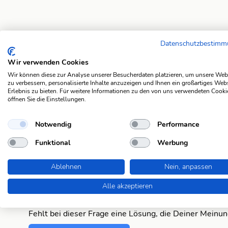
Datenschutzbestim
Suchergebnisse
Wir verwenden Cookies
südamerik. Strom
Wir können diese zur Analyse unserer Besucherdaten platzieren, um unsere Web
zu verbessern, personalisierte Inhalte anzuzeigen und Ihnen ein großartiges Web
Erlebnis zu bieten. Für weitere Informationen zu den von uns verwendeten Cooki
südamerik. Strom
öffnen Sie die Einstellungen.
südamerik. Strom
Notwendig
Performance
Funktional
Werbung
südamerik. Strom
Ablehnen
Nein, anpassen
südamerik. Strom
Alle akzeptieren
Fehlt was?
Fehlt bei dieser Frage eine Lösung, die Deiner Meinu