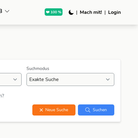
B
|
Mach mit!
|
Login
❤️ 100 %
Suchmodus
n?
Neue Suche
Suchen