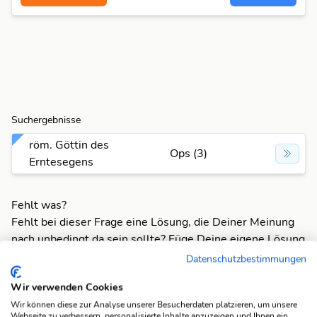
Suchergebnisse
röm. Göttin des
Ops (3)
Erntesegens
Fehlt was?
Fehlt bei dieser Frage eine Lösung, die Deiner Meinung
nach unbedingt da sein sollte? Füge Deine eigene Lösung
hinzu und bereichere unsere Datenbank!
Datenschutzbestimmungen
Mach mit und registriere dich!
oder melde dich an
Wir verwenden Cookies
Wir können diese zur Analyse unserer Besucherdaten platzieren, um unsere
Webseite zu verbessern, personalisierte Inhalte anzuzeigen und Ihnen ein