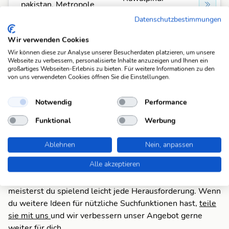
pakistan. Metropole
(10)
Datenschutzbestimmungen
Wir verwenden Cookies
Fehlt was?
Wir können diese zur Analyse unserer Besucherdaten platzieren, um unsere
Fehlt bei dieser Frage eine Lösung, die Deiner Meinung
Webseite zu verbessern, personalisierte Inhalte anzuzeigen und Ihnen ein
nach unbedingt da sein sollte? Füge Deine eigene Lösung
großartiges Webseiten-Erlebnis zu bieten. Für weitere Informationen zu den
von uns verwendeten Cookies öffnen Sie die Einstellungen.
hinzu und bereichere unsere Datenbank!
Mach mit und registriere dich!
oder melde dich an
Notwendig
Performance
Funktional
Werbung
Suchfunktionen
Die KWDB ist dein zuverlässiger Partner für
Ablehnen
Nein, anpassen
verschiedene Arten von Rätseln, darunter Schüttelrätsel,
Alle akzeptieren
Anagramme, Brückenrätsel, Schwedenrätsel und
Kreuzworträtsel. Mit unseren praktischen Suchfunktionen
meisterst du spielend leicht jede Herausforderung. Wenn
du weitere Ideen für nützliche Suchfunktionen hast,
teile
sie mit uns
und wir verbessern unser Angebot gerne
weiter für dich.