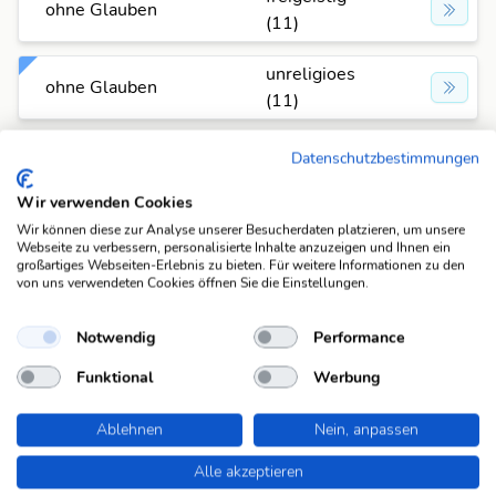
ohne Glauben
(11)
unreligioes
ohne Glauben
(11)
nihilistisch
Datenschutzbestimmungen
ohne Glauben
(12)
Wir verwenden Cookies
konfessionslo
Wir können diese zur Analyse unserer Besucherdaten platzieren, um unsere
ohne Glauben
Webseite zu verbessern, personalisierte Inhalte anzuzeigen und Ihnen ein
s (14)
großartiges Webseiten-Erlebnis zu bieten. Für weitere Informationen zu den
von uns verwendeten Cookies öffnen Sie die Einstellungen.
Fehlt was?
Notwendig
Performance
Fehlt bei dieser Frage eine Lösung, die Deiner Meinung
nach unbedingt da sein sollte? Füge Deine eigene Lösung
Funktional
Werbung
hinzu und bereichere unsere Datenbank!
Ablehnen
Nein, anpassen
Mach mit und registriere dich!
oder melde dich an
Alle akzeptieren