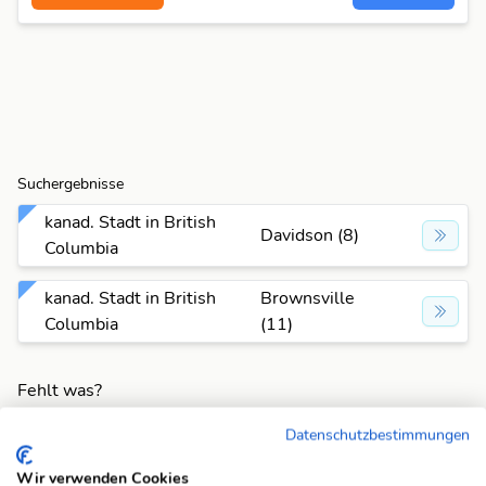
Suchergebnisse
kanad. Stadt in British
Davidson (8)
Columbia
kanad. Stadt in British
Brownsville
Columbia
(11)
Fehlt was?
Fehlt bei dieser Frage eine Lösung, die Deiner Meinung
Datenschutzbestimmungen
nach unbedingt da sein sollte? Füge Deine eigene Lösung
hinzu und bereichere unsere Datenbank!
Wir verwenden Cookies