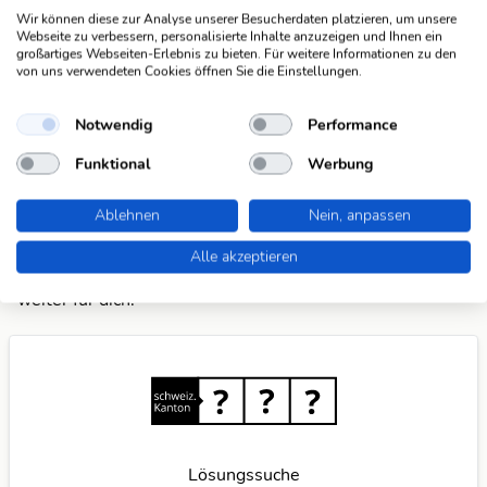
Wir können diese zur Analyse unserer Besucherdaten platzieren, um unsere
Mach mit und registriere dich!
oder melde dich an
Webseite zu verbessern, personalisierte Inhalte anzuzeigen und Ihnen ein
großartiges Webseiten-Erlebnis zu bieten. Für weitere Informationen zu den
von uns verwendeten Cookies öffnen Sie die Einstellungen.
Suchfunktionen
Die KWDB ist dein zuverlässiger Partner für
Notwendig
Performance
verschiedene Arten von Rätseln, darunter Schüttelrätsel,
Funktional
Werbung
Anagramme, Brückenrätsel, Schwedenrätsel und
Kreuzworträtsel. Mit unseren praktischen Suchfunktionen
Ablehnen
Nein, anpassen
meisterst du spielend leicht jede Herausforderung. Wenn
du weitere Ideen für nützliche Suchfunktionen hast,
teile
Alle akzeptieren
sie mit uns
und wir verbessern unser Angebot gerne
weiter für dich.
Lösungssuche