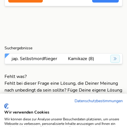
Suchergebnisse
jap. Selbstmordflieger
Kamikaze (8)
Fehlt was?
Fehlt bei dieser Frage eine Lösung, die Deiner Meinung
nach unbedingt da sein sollte? Füge Deine eigene Lösung
hinzu und bereichere unsere Datenbank!
Datenschutzbestimmungen
Mach mit und registriere dich!
oder melde dich an
Wir verwenden Cookies
Wir können diese zur Analyse unserer Besucherdaten platzieren, um unsere
Webseite zu verbessern, personalisierte Inhalte anzuzeigen und Ihnen ein
Suchfunktionen