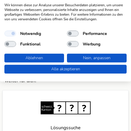
Wir können diese zur Analyse unserer Besucherdaten platzieren, um unsere
Mach mit und registriere dich!
oder melde dich an
Webseite zu verbessern, personalisierte Inhalte anzuzeigen und Ihnen ein
großartiges Webseiten-Erlebnis zu bieten. Für weitere Informationen zu den
von uns verwendeten Cookies öffnen Sie die Einstellungen.
Suchfunktionen
Die KWDB ist dein zuverlässiger Partner für
Notwendig
Performance
verschiedene Arten von Rätseln, darunter Schüttelrätsel,
Funktional
Werbung
Anagramme, Brückenrätsel, Schwedenrätsel und
Kreuzworträtsel. Mit unseren praktischen Suchfunktionen
Ablehnen
Nein, anpassen
meisterst du spielend leicht jede Herausforderung. Wenn
du weitere Ideen für nützliche Suchfunktionen hast,
teile
Alle akzeptieren
sie mit uns
und wir verbessern unser Angebot gerne
weiter für dich.
Lösungssuche