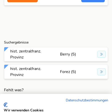
Suchergebnisse
hist. zentralfranz.
Berry (5)
Provinz
hist. zentralfranz.
Forez (5)
Provinz
Fehlt was?
Fehlt bei dieser Frage eine Lösung, die Deiner Meinung
Datenschutzbestimmungen
nach unbedingt da sein sollte? Füge Deine eigene Lösung
hinzu und bereichere unsere Datenbank!
Wir verwenden Cookies