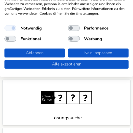
Webseite zu verbessern, personalisierte Inhalte anzuzeigen und Ihnen ein
großartiges Webseiten-Erlebnis zu bieten. Für weitere Informationen zu den
Suchfunktionen
von uns verwendeten Cookies öffnen Sie die Einstellungen.
Die KWDB ist dein zuverlässiger Partner für
verschiedene Arten von Rätseln, darunter Schüttelrätsel,
Notwendig
Performance
Anagramme, Brückenrätsel, Schwedenrätsel und
Funktional
Werbung
Kreuzworträtsel. Mit unseren praktischen Suchfunktionen
meisterst du spielend leicht jede Herausforderung. Wenn
Ablehnen
Nein, anpassen
du weitere Ideen für nützliche Suchfunktionen hast,
teile
sie mit uns
und wir verbessern unser Angebot gerne
Alle akzeptieren
weiter für dich.
Lösungssuche