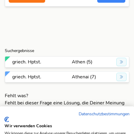
Suchergebnisse
griech. Hptst.
Athen (5)
griech. Hptst.
Athenai (7)
Fehlt was?
Fehlt bei dieser Frage eine Lösung, die Deiner Meinung
nach unbedingt da sein sollte? Füge Deine eigene Lösung
Datenschutzbestimmungen
hinzu und bereichere unsere Datenbank!
Wir verwenden Cookies
Mach mit und registriere dich!
oder melde dich an
Wir können diese zur Analyse unserer Besucherdaten platzieren, um unsere