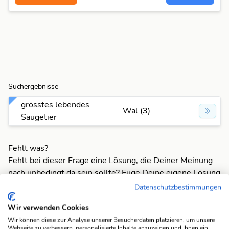
Suchergebnisse
grösstes lebendes
Wal (3)
Säugetier
Fehlt was?
Fehlt bei dieser Frage eine Lösung, die Deiner Meinung
nach unbedingt da sein sollte? Füge Deine eigene Lösung
hinzu und bereichere unsere Datenbank!
Datenschutzbestimmungen
Mach mit und registriere dich!
oder melde dich an
Wir verwenden Cookies
Wir können diese zur Analyse unserer Besucherdaten platzieren, um unsere
Webseite zu verbessern, personalisierte Inhalte anzuzeigen und Ihnen ein