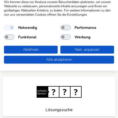
Mach mit und registriere dich!
oder melde dich an
Wir können diese zur Analyse unserer Besucherdaten platzieren, um unsere
Webseite zu verbessern, personalisierte Inhalte anzuzeigen und Ihnen ein
großartiges Webseiten-Erlebnis zu bieten. Für weitere Informationen zu den
von uns verwendeten Cookies öffnen Sie die Einstellungen.
Suchfunktionen
Die KWDB ist dein zuverlässiger Partner für
Notwendig
Performance
verschiedene Arten von Rätseln, darunter Schüttelrätsel,
Anagramme, Brückenrätsel, Schwedenrätsel und
Funktional
Werbung
Kreuzworträtsel. Mit unseren praktischen Suchfunktionen
meisterst du spielend leicht jede Herausforderung. Wenn
Ablehnen
Nein, anpassen
du weitere Ideen für nützliche Suchfunktionen hast,
teile
Alle akzeptieren
sie mit uns
und wir verbessern unser Angebot gerne
weiter für dich.
Lösungssuche