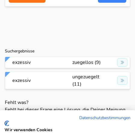
Suchergebnisse
exzessiv
zuegellos (9)
ungezuegelt
exzessiv
(11)
Fehlt was?
Fehlt bei dieser Frage eine Lösung, die Deiner Meinung
nach unbedingt da sein sollte? Füge Deine eigene Lösung
Datenschutzbestimmungen
hinzu und bereichere unsere Datenbank!
Wir verwenden Cookies