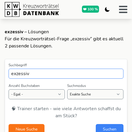
❤️ 100 %
exzessiv
– Lösungen
Für die Kreuzworträtsel-Frage „exzessiv“ gibt es aktuell
2 passende Lösungen.
Suchbegriff
Anzahl Buchstaben
Suchmodus
🧠 Trainer starten - wie viele Antworten schaffst du
am Stück?
Neue Suche
Suchen