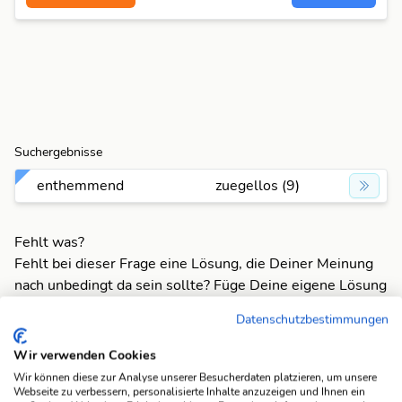
Suchergebnisse
enthemmend
zuegellos (9)
Fehlt was?
Fehlt bei dieser Frage eine Lösung, die Deiner Meinung
nach unbedingt da sein sollte? Füge Deine eigene Lösung
hinzu und bereichere unsere Datenbank!
Datenschutzbestimmungen
Mach mit und registriere dich!
oder melde dich an
Wir verwenden Cookies
Wir können diese zur Analyse unserer Besucherdaten platzieren, um unsere
Webseite zu verbessern, personalisierte Inhalte anzuzeigen und Ihnen ein
Suchfunktionen