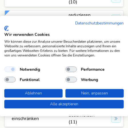
(10)
reduzieren
einschränken
(10)
Datenschutzbestimmungen
Wir verwenden Cookies
schmaelern
einschränken
(10)
Wir können diese zur Analyse unserer Besucherdaten platzieren, um unsere
Webseite zu verbessern, personalisierte Inhalte anzuzeigen und Ihnen ein
großartiges Webseiten-Erlebnis zu bieten. Für weitere Informationen zu den
verknappen
von uns verwendeten Cookies öffnen Sie die Einstellungen.
einschränken
(10)
Notwendig
Performance
vermindern
einschränken
Funktional
Werbung
(10)
Ablehnen
Nein, anpassen
verringern
einschränken
(10)
Alle akzeptieren
beschneiden
einschränken
(11)