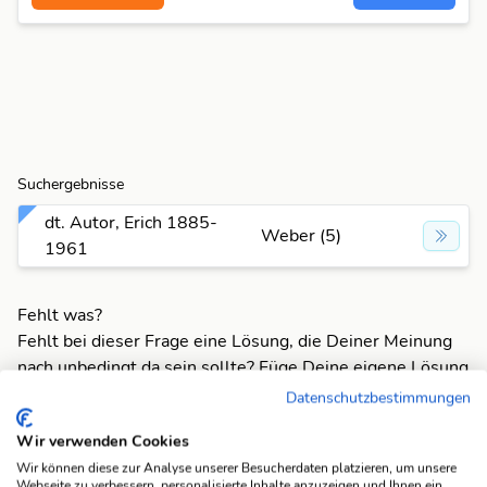
Suchergebnisse
dt. Autor, Erich 1885-
Weber (5)
1961
Fehlt was?
Fehlt bei dieser Frage eine Lösung, die Deiner Meinung
nach unbedingt da sein sollte? Füge Deine eigene Lösung
hinzu und bereichere unsere Datenbank!
Datenschutzbestimmungen
Mach mit und registriere dich!
oder melde dich an
Wir verwenden Cookies
Wir können diese zur Analyse unserer Besucherdaten platzieren, um unsere
Webseite zu verbessern, personalisierte Inhalte anzuzeigen und Ihnen ein