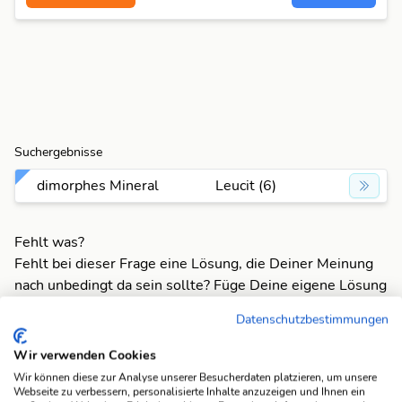
Suchergebnisse
dimorphes Mineral
Leucit (6)
Fehlt was?
Fehlt bei dieser Frage eine Lösung, die Deiner Meinung
nach unbedingt da sein sollte? Füge Deine eigene Lösung
hinzu und bereichere unsere Datenbank!
Datenschutzbestimmungen
Mach mit und registriere dich!
oder melde dich an
Wir verwenden Cookies
Wir können diese zur Analyse unserer Besucherdaten platzieren, um unsere
Webseite zu verbessern, personalisierte Inhalte anzuzeigen und Ihnen ein
Suchfunktionen