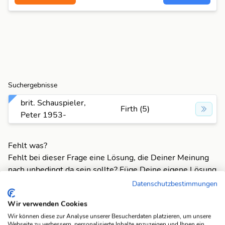
Suchergebnisse
brit. Schauspieler,
Firth (5)
Peter 1953-
Fehlt was?
Fehlt bei dieser Frage eine Lösung, die Deiner Meinung
nach unbedingt da sein sollte? Füge Deine eigene Lösung
hinzu und bereichere unsere Datenbank!
Datenschutzbestimmungen
Mach mit und registriere dich!
oder melde dich an
Wir verwenden Cookies
Wir können diese zur Analyse unserer Besucherdaten platzieren, um unsere
Webseite zu verbessern, personalisierte Inhalte anzuzeigen und Ihnen ein