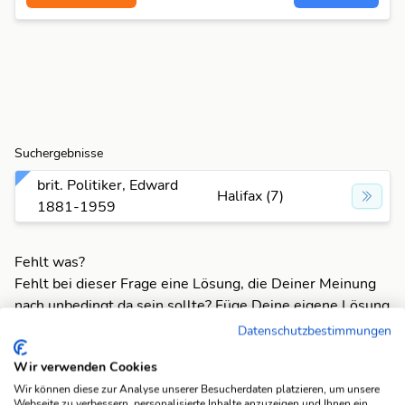
Suchergebnisse
brit. Politiker, Edward
Halifax (7)
1881-1959
Fehlt was?
Fehlt bei dieser Frage eine Lösung, die Deiner Meinung
nach unbedingt da sein sollte? Füge Deine eigene Lösung
hinzu und bereichere unsere Datenbank!
Datenschutzbestimmungen
Mach mit und registriere dich!
oder melde dich an
Wir verwenden Cookies
Wir können diese zur Analyse unserer Besucherdaten platzieren, um unsere
Webseite zu verbessern, personalisierte Inhalte anzuzeigen und Ihnen ein